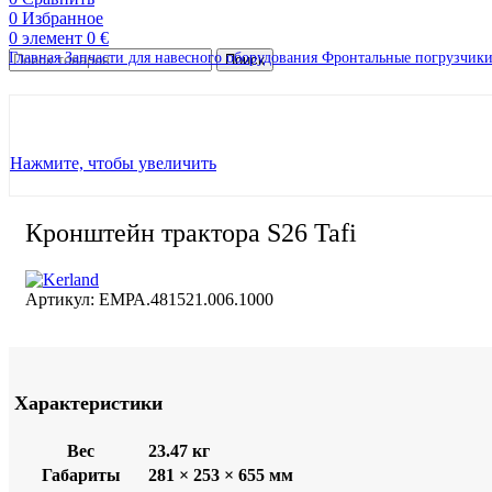
0
Избранное
0
элемент
0
€
Главная
Запчасти для навесного оборудования
Фронтальные погрузчик
Поиск
Нажмите, чтобы увеличить
Кронштейн трактора S26 Tafi
Артикул:
ЕМРА.481521.006.1000
Характеристики
Вес
23.47 кг
Габариты
281 × 253 × 655 мм