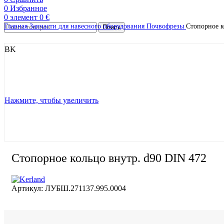
0
Избранное
0
элемент
0
€
Главная
Запчасти для навесного оборудования
Почвофрезы
Стопорное к
Поиск
B
K
Нажмите, чтобы увеличить
Стопорное кольцо внутр. d90 DIN 472
Артикул:
ЛУБШ.271137.995.0004