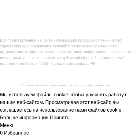
Вся представленная на сайте информация, касающаяся технических
характеристик оборудования, условий и технических возможностей
подключения, стоимости товаров и услуг, носит информационный характер и
ни при каких условиях не является публичной офертой, определяемой
положениями Статьи 437(2) Гражданского кодекса РФ.
Пользовательское соглашение
|
Политика конфиденциальности
Мы используем файлы cookie, чтобы улучшить работу с
СТИ ДЛЯ
нашим веб-сайтом. Просматривая этот веб-сайт, вы
НОГО
соглашаетесь на использование нами файлов cookie.
ДОВАНИЯ
Больше информации
Принять
Меню
0
Избранное